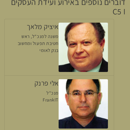
דוברים נוספים באירוע ועידת העסקים
C5 I
איציק מלאך
משנה למנכ"ל, ראש
חטיבת תפעול ומחשוב
בנק לאומי
אלי פרנק
מנכ"ל
FrankIT