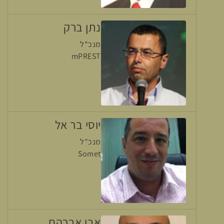
נתן ברק
מנכ"ל
mPREST
יוסי בר אל
מנכ”ל
Somet
אבי אברהם