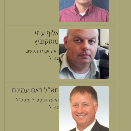
אלוף עוזי
מוסקוביץ'
ראש אגף התקשוב
צה"ל
תא"ל ראם עמינח
היועץ הכספי לרמטכ"ל
צה"ל